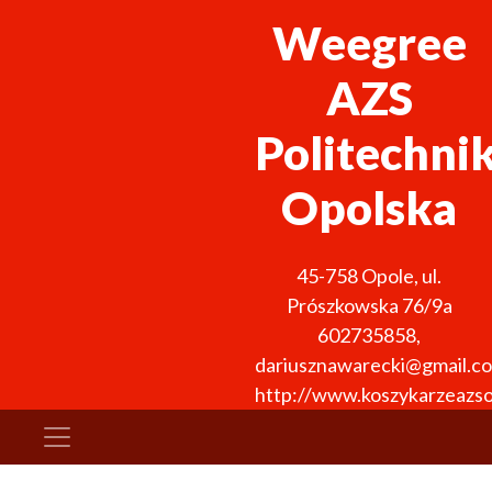
Weegree
AZS
Politechni
Opolska
45-758
Opole
,
ul.
Prószkowska 76/9a
602735858
,
dariusznawarecki@gmail.c
http://www.koszykarzeazso