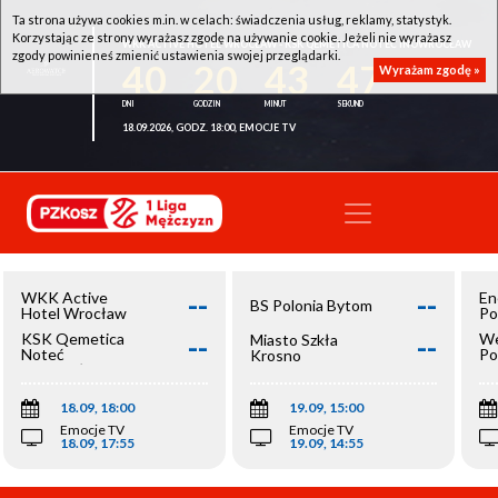
Ta strona używa cookies m.in. w celach: świadczenia usług, reklamy, statystyk.
Korzystając ze strony wyrażasz zgodę na używanie cookie. Jeżeli nie wyrażasz
WKK ACTIVE HOTEL WROCŁAW - KSK QEMETICA NOTEĆ INOWROCŁAW
zgody powinieneś zmienić ustawienia swojej przeglądarki.
40
20
43
47
Wyrażam zgodę »
18.09.2026, GODZ. 18:00, EMOCJE TV
--
--
WKK Active
En
BS Polonia Bytom
Hotel Wrocław
Po
--
--
KSK Qemetica
We
Miasto Szkła
Noteć
Po
Krosno
Inowrocław
Op
18.09, 18:00
19.09, 15:00
Emocje TV
Emocje TV
18.09, 17:55
19.09, 14:55