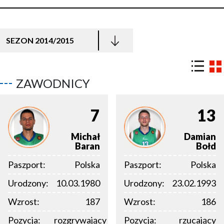
SEZON 2014/2015
ZAWODNICY
7
13
Michał
Damian
Baran
Bołd
Paszport:
Polska
Paszport:
Polska
Urodzony:
10.03.1980
Urodzony:
23.02.1993
Wzrost:
187
Wzrost:
186
Pozycja:
rozgrywający
Pozycja:
rzucający