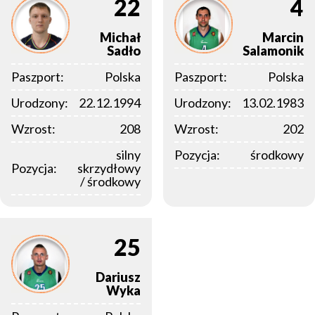
22
4
Michał
Marcin
Sadło
Salamonik
Paszport:
Polska
Paszport:
Polska
Urodzony:
22.12.1994
Urodzony:
13.02.1983
Wzrost:
208
Wzrost:
202
silny
Pozycja:
środkowy
Pozycja:
skrzydłowy
/ środkowy
25
Dariusz
Wyka