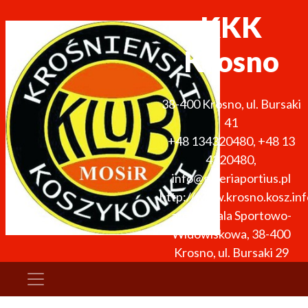
KKK
Krosno
38-400
Krosno
,
ul. Bursaki
41
+48 134320480
,
+48 13
4320480
,
info@galeriaportius.pl
http://www.krosno.kosz.inf
arena: Hala Sportowo-
Widowiskowa, 38-400
Krosno, ul. Bursaki 29