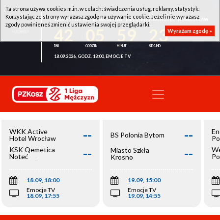
Ta strona używa cookies m.in. w celach: świadczenia usług, reklamy, statystyk.
Korzystając ze strony wyrażasz zgodę na używanie cookie. Jeżeli nie wyrażasz
WKK ACTIVE HOTEL WROCŁAW - KSK QEMETICA NOTEĆ INOWROCŁAW
zgody powinieneś zmienić ustawienia swojej przeglądarki.
42
05
59
23
Wyrażam zgodę »
18.09.2026, GODZ. 18:00, EMOCJE TV
--
--
WKK Active
En
BS Polonia Bytom
Hotel Wrocław
Po
--
--
KSK Qemetica
We
Miasto Szkła
Noteć
Po
Krosno
Inowrocław
Op
18.09, 18:00
19.09, 15:00
Emocje TV
Emocje TV
18.09, 17:55
19.09, 14:55