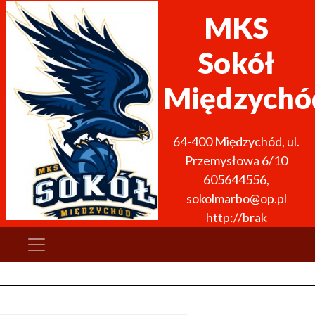
MKS
Sokół
Międzychó
64-400
Międzychód
,
ul.
Przemysłowa 6/10
605644556
,
sokolmarbo@op.pl
http://brak