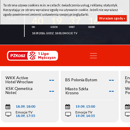
Ta strona używa cookies m.in. w celach: świadczenia usług, reklamy, statystyk.
Korzystając ze strony wyrażasz zgodę na używanie cookie. Jeżeli nie wyrażasz
WKK ACTIVE HOTEL WROCŁAW - KSK QEMETICA NOTEĆ INOWROCŁAW
zgody powinieneś zmienić ustawienia swojej przeglądarki.
40
19
37
16
Wyrażam zgodę »
18.09.2026, GODZ. 18:00, EMOCJE TV
--
--
WKK Active
En
BS Polonia Bytom
Hotel Wrocław
Po
--
--
KSK Qemetica
We
Miasto Szkła
Noteć
Po
Krosno
Inowrocław
Op
18.09, 18:00
19.09, 15:00
Emocje TV
Emocje TV
18.09, 17:55
19.09, 14:55