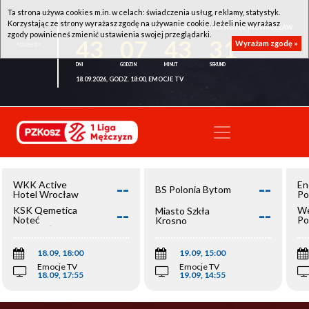
Ta strona używa cookies m.in. w celach: świadczenia usług, reklamy, statystyk.
Korzystając ze strony wyrażasz zgodę na używanie cookie. Jeżeli nie wyrażasz
WKK ACTIVE HOTEL WROCŁAW - KSK QEMETICA NOTEĆ INOWROCŁAW
zgody powinieneś zmienić ustawienia swojej przeglądarki.
43
07
43
30
Wyrażam zgodę »
18.09.2026, GODZ. 18:00, EMOCJE TV
--
--
WKK Active
En
BS Polonia Bytom
Hotel Wrocław
Po
--
--
KSK Qemetica
We
Miasto Szkła
Noteć
Po
Krosno
Inowrocław
Op
18.09, 18:00
19.09, 15:00
Emocje TV
Emocje TV
18.09, 17:55
19.09, 14:55