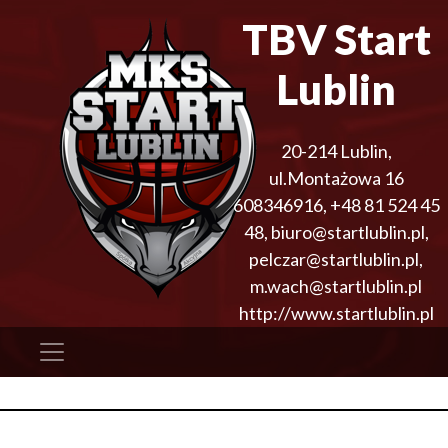
TBV Start
Lublin
20-214
Lublin
,
ul.Montażowa 16
608346916
,
+48 81 524 45
48
,
biuro@startlublin.pl,
pelczar@startlublin.pl,
m.wach@startlublin.pl
http://www.startlublin.pl