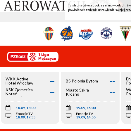
Ta strona używa cookies m.in. w celach: św
powinieneś zmienić ustawienia swojej prz
--
--
WKK Active
En
BS Polonia Bytom
Hotel Wrocław
Po
--
--
KSK Qemetica
We
Miasto Szkła
Noteć
Po
Krosno
Inowrocław
Op
18.09, 18:00
19.09, 15:00
Emocje TV
Emocje TV
18.09, 17:55
19.09, 14:55