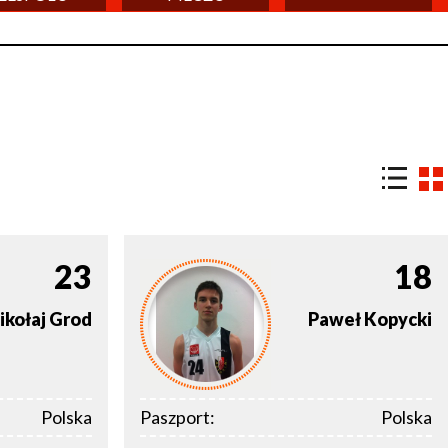
23
18
ikołaj
Grod
Paweł
Kopycki
Polska
Paszport:
Polska