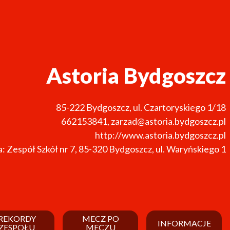
Astoria Bydgoszcz
85-222
Bydgoszcz
,
ul. Czartoryskiego 1/18
662153841
,
zarzad@astoria.bydgoszcz.pl
http://www.astoria.bydgoszcz.pl
: Zespół Szkół nr 7, 85-320 Bydgoszcz, ul. Waryńskiego 1
REKORDY
MECZ PO
INFORMACJE
ZESPOŁU
MECZU