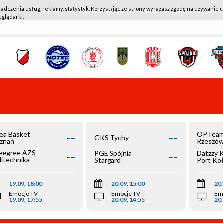
iadczenia usług, reklamy, statystyk. Korzystając ze strony wyrażasz zgodę na używanie c
WKK ACTIVE HOTEL WROCŁAW - KSK QEMETICA NOTEĆ IN
eglądarki.
--
--
ea Basket
OPTeam
GKS Tychy
znań
Rzeszó
--
--
egree AZS
PGE Spójnia
Datzzy 
litechnika
Stargard
Port Ko
olska
19.09, 18:00
20.09, 15:00
20.
Emocje TV
Emocje TV
Em
19.09, 17:55
20.09, 14:55
20.