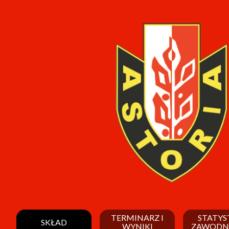
TERMINARZ I
STATYS
SKŁAD
WYNIKI
ZAWODN