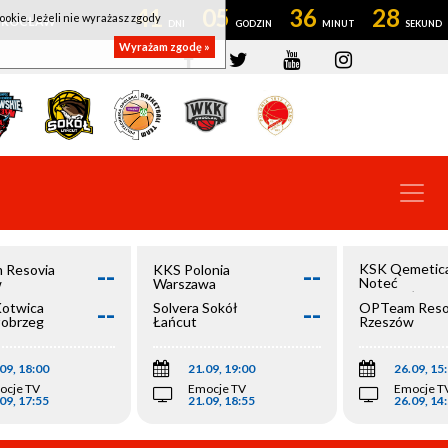
41
05
36
27
ookie. Jeżeli nie wyrażasz zgody
OWROCŁAW
Wyrażam zgodę »
--
--
KSK Qemetic
 Resovia
KKS Polonia
Noteć
w
Warszawa
Inowrocław
--
--
Kotwica
Solvera Sokół
OPTeam Reso
łobrzeg
Łańcut
Rzeszów
09, 18:00
21.09, 19:00
26.09, 15
ocje TV
Emocje TV
Emocje T
09, 17:55
21.09, 18:55
26.09, 14