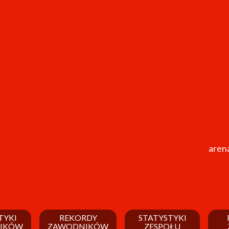
arena
TYKI
REKORDY
STATYSTYKI
IKÓW
ZAWODNIKÓW
ZESPOŁU