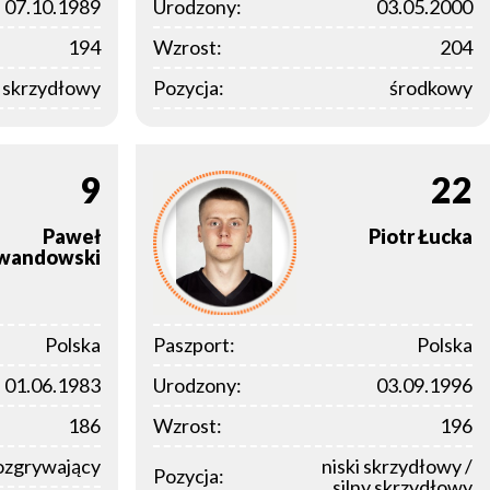
07.10.1989
Urodzony:
03.05.2000
194
Wzrost:
204
y skrzydłowy
Pozycja:
środkowy
9
22
Paweł
Piotr
Łucka
wandowski
Polska
Paszport:
Polska
01.06.1983
Urodzony:
03.09.1996
186
Wzrost:
196
ozgrywający
niski skrzydłowy /
Pozycja:
silny skrzydłowy