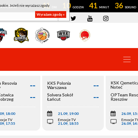
41
10
41
36
ookie. Jeżeli nie wyrażasz zgody
OWROCŁAW
Wyrażam zgodę »
--
--
KSK Qemetic
 Resovia
KKS Polonia
Noteć
w
Warszawa
Inowrocław
--
--
Kotwica
Solvera Sokół
OPTeam Reso
łobrzeg
Łańcut
Rzeszów
09, 18:00
21.09, 19:00
26.09, 15
ocje TV
Emocje TV
Emocje T
09, 17:55
21.09, 18:55
26.09, 14