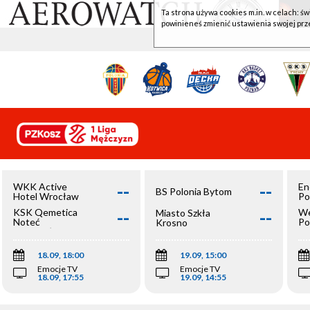
Ta strona używa cookies m.in. w celach: św
powinieneś zmienić ustawienia swojej prz
--
--
WKK Active
En
BS Polonia Bytom
Hotel Wrocław
Po
--
--
KSK Qemetica
We
Miasto Szkła
Noteć
Po
Krosno
Inowrocław
Op
18.09, 18:00
19.09, 15:00
Emocje TV
Emocje TV
18.09, 17:55
19.09, 14:55