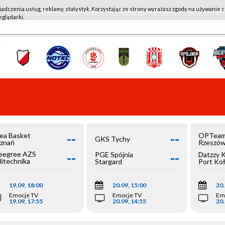
iadczenia usług, reklamy, statystyk. Korzystając ze strony wyrażasz zgodę na używanie c
WKK ACTIVE HOTEL WROCŁAW - KSK QEMETICA NOTEĆ IN
eglądarki.
--
--
ea Basket
OPTeam
GKS Tychy
znań
Rzeszó
--
--
egree AZS
PGE Spójnia
Datzzy 
litechnika
Stargard
Port Ko
olska
19.09, 18:00
20.09, 15:00
20.
Emocje TV
Emocje TV
Em
19.09, 17:55
20.09, 14:55
20.