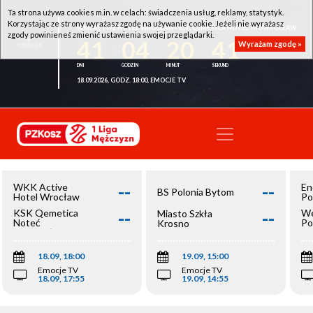
Ta strona używa cookies m.in. w celach: świadczenia usług, reklamy, statystyk.
Korzystając ze strony wyrażasz zgodę na używanie cookie. Jeżeli nie wyrażasz
WKK ACTIVE HOTEL WROCŁAW - KSK QEMETICA NOTEĆ INOWROCŁAW
zgody powinieneś zmienić ustawienia swojej przeglądarki.
41
04
20
41
Wyrażam zgodę »
18.09.2026, GODZ. 18:00, EMOCJE TV
--
--
WKK Active
En
BS Polonia Bytom
Hotel Wrocław
Po
--
--
KSK Qemetica
We
Miasto Szkła
Noteć
Po
Krosno
Inowrocław
Op
18.09, 18:00
19.09, 15:00
Emocje TV
Emocje TV
18.09, 17:55
19.09, 14:55