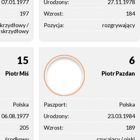
07.01.1977
Urodzony:
27.11.1978
197
Wzrost:
184
skrzydłowy /
Pozycja:
rozgrywający
y skrzydłowy
15
6
Piotr
Miś
Piotr
Pazdan
Polska
Paszport:
Polska
06.08.1977
Urodzony:
23.03.1984
205
Wzrost:
189
środkowy
rzucający / niski