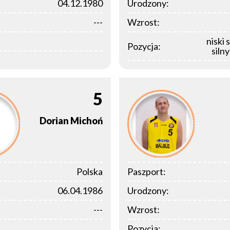
04.12.1980
Urodzony:
---
Wzrost:
niski 
Pozycja:
siln
5
Dorian
Michoń
Polska
Paszport:
06.04.1986
Urodzony:
---
Wzrost:
Pozycja: