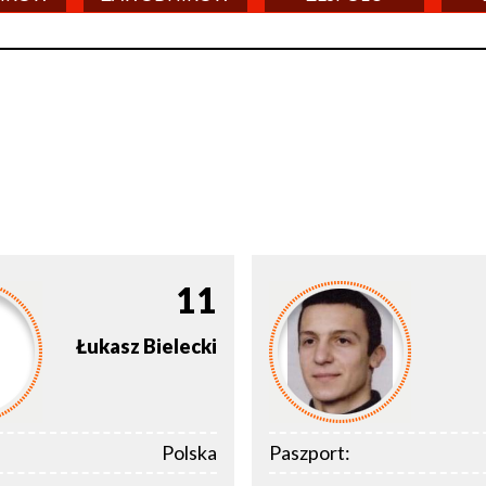
11
Łukasz
Bielecki
Polska
Paszport: