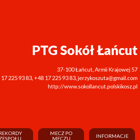
PTG Sokół Łańcut
37-100
Łańcut
,
Armii Krajowej 57
 17 225 93 83
,
+48 17 225 93 83
,
jerzykoszuta@gmail.com
http://www.sokollancut.polskikosz.pl
REKORDY
MECZ PO
INFORMACJE
ZESPOŁU
MECZU