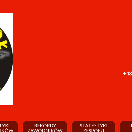
+48
TYKI
REKORDY
STATYSTYKI
IKÓW
ZAWODNIKÓW
ZESPOŁU