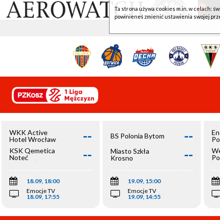
Ta strona używa cookies m.in. w celach: św
powinieneś zmienić ustawienia swojej prz
--
--
WKK Active
En
BS Polonia Bytom
Hotel Wrocław
Po
--
--
KSK Qemetica
We
Miasto Szkła
Noteć
Po
Krosno
Inowrocław
Op
18.09, 18:00
19.09, 15:00
Emocje TV
Emocje TV
18.09, 17:55
19.09, 14:55