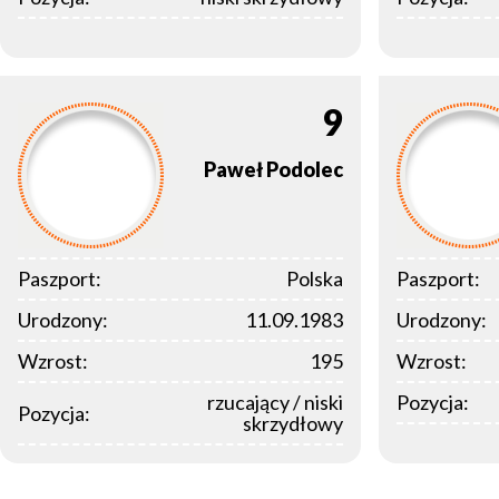
9
Paweł
Podolec
Paszport:
Polska
Paszport:
Urodzony:
11.09.1983
Urodzony:
Wzrost:
195
Wzrost:
rzucający / niski
Pozycja:
Pozycja:
skrzydłowy