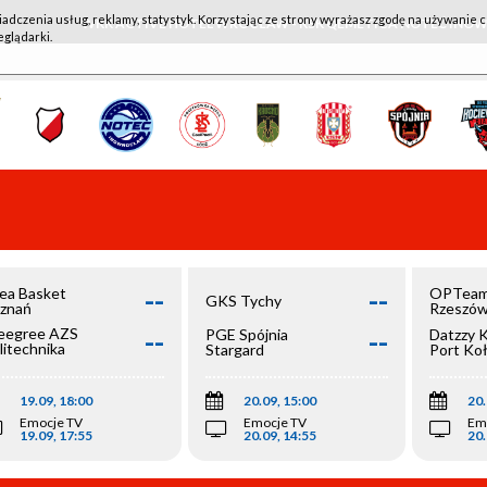
iadczenia usług, reklamy, statystyk. Korzystając ze strony wyrażasz zgodę na używanie c
WKK ACTIVE HOTEL WROCŁAW - KSK QEMETICA NOTEĆ IN
eglądarki.
--
--
ea Basket
OPTeam
GKS Tychy
znań
Rzeszó
--
--
egree AZS
PGE Spójnia
Datzzy 
litechnika
Stargard
Port Ko
olska
19.09, 18:00
20.09, 15:00
20.
Emocje TV
Emocje TV
Em
19.09, 17:55
20.09, 14:55
20.