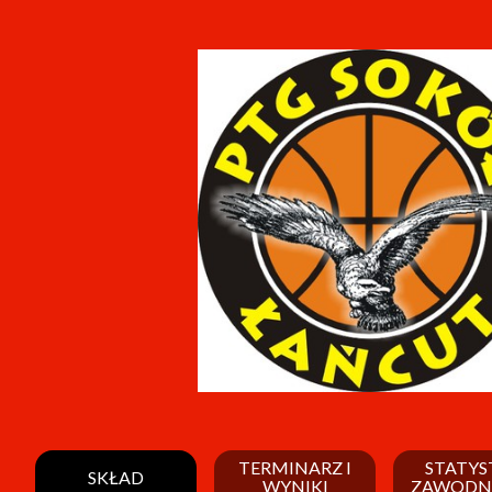
TERMINARZ I
STATYS
SKŁAD
WYNIKI
ZAWODN