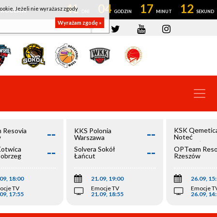
41
04
17
11
ookie. Jeżeli nie wyrażasz zgody
OWROCŁAW
Wyrażam zgodę »
--
--
KSK Qemetic
 Resovia
KKS Polonia
Noteć
w
Warszawa
Inowrocław
--
--
Kotwica
Solvera Sokół
OPTeam Reso
łobrzeg
Łańcut
Rzeszów
09, 18:00
21.09, 19:00
26.09, 15
ocje TV
Emocje TV
Emocje T
09, 17:55
21.09, 18:55
26.09, 14