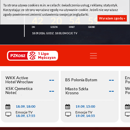
Ta strona używa cookies m.in. w celach: świadczenia usług, reklamy, statystyk.
Korzystając ze strony wyrażasz zgodę na używanie cookie. Jeżeli nie wyrażasz
WKK ACTIVE HOTEL WROCŁAW - KSK QEMETICA NOTEĆ INOWROCŁAW
zgody powinieneś zmienić ustawienia swojej przeglądarki.
42
20
54
58
Wyrażam zgodę »
18.09.2026, GODZ. 18:00, EMOCJE TV
--
--
WKK Active
En
BS Polonia Bytom
Hotel Wrocław
Po
--
--
KSK Qemetica
We
Miasto Szkła
Noteć
Po
Krosno
Inowrocław
Op
18.09, 18:00
19.09, 15:00
Emocje TV
Emocje TV
18.09, 17:55
19.09, 14:55