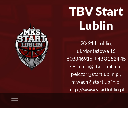
TBV Start
Lublin
20-214
Lublin
,
ul.Montażowa 16
608346916
,
+48 81 524 45
48
,
biuro@startlublin.pl,
pelczar@startlublin.pl,
m.wach@startlublin.pl
http://www.startlublin.pl