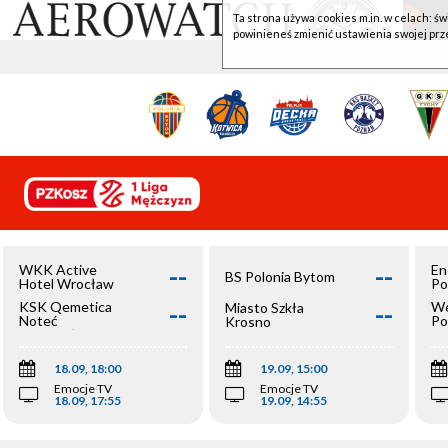
Ta strona używa cookies m.in. w celach: św
powinieneś zmienić ustawienia swojej prz
--
--
WKK Active
En
BS Polonia Bytom
Hotel Wrocław
Po
--
--
KSK Qemetica
We
Miasto Szkła
Noteć
Po
Krosno
Inowrocław
Op
18.09, 18:00
19.09, 15:00
Emocje TV
Emocje TV
18.09, 17:55
19.09, 14:55