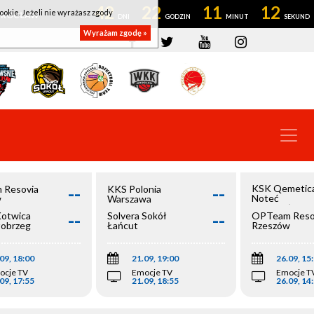
42
22
11
11
ookie. Jeżeli nie wyrażasz zgody
OWROCŁAW
Wyrażam zgodę »
--
--
KSK Qemetic
 Resovia
KKS Polonia
Noteć
w
Warszawa
Inowrocław
--
--
Kotwica
Solvera Sokół
OPTeam Reso
łobrzeg
Łańcut
Rzeszów
09, 18:00
21.09, 19:00
26.09, 15
ocje TV
Emocje TV
Emocje T
09, 17:55
21.09, 18:55
26.09, 14