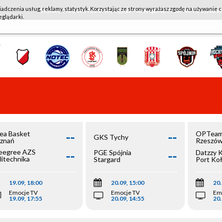
iadczenia usług, reklamy, statystyk. Korzystając ze strony wyrażasz zgodę na używanie c
WKK ACTIVE HOTEL WROCŁAW - KSK QEMETICA NOTEĆ IN
eglądarki.
--
--
ea Basket
OPTeam
GKS Tychy
znań
Rzeszó
--
--
egree AZS
PGE Spójnia
Datzzy 
litechnika
Stargard
Port Ko
olska
19.09, 18:00
20.09, 15:00
20.
Emocje TV
Emocje TV
Em
19.09, 17:55
20.09, 14:55
20.