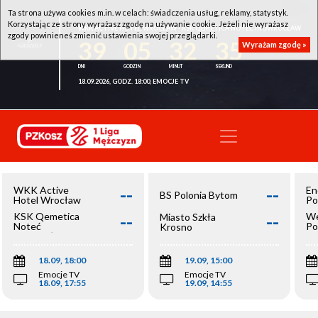
Ta strona używa cookies m.in. w celach: świadczenia usług, reklamy, statystyk.
Korzystając ze strony wyrażasz zgodę na używanie cookie. Jeżeli nie wyrażasz
WKK ACTIVE HOTEL WROCŁAW - KSK QEMETICA NOTEĆ INOWROCŁAW
zgody powinieneś zmienić ustawienia swojej przeglądarki.
39
05
32
35
Wyrażam zgodę »
18.09.2026, GODZ. 18:00, EMOCJE TV
--
--
WKK Active
En
BS Polonia Bytom
Hotel Wrocław
Po
--
--
KSK Qemetica
We
Miasto Szkła
Noteć
Po
Krosno
Inowrocław
Op
18.09, 18:00
19.09, 15:00
Emocje TV
Emocje TV
18.09, 17:55
19.09, 14:55