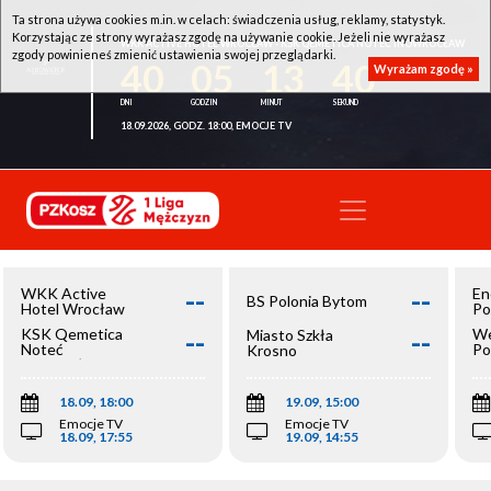
Ta strona używa cookies m.in. w celach: świadczenia usług, reklamy, statystyk.
Korzystając ze strony wyrażasz zgodę na używanie cookie. Jeżeli nie wyrażasz
WKK ACTIVE HOTEL WROCŁAW - KSK QEMETICA NOTEĆ INOWROCŁAW
zgody powinieneś zmienić ustawienia swojej przeglądarki.
40
05
13
40
Wyrażam zgodę »
18.09.2026, GODZ. 18:00, EMOCJE TV
--
--
WKK Active
En
BS Polonia Bytom
Hotel Wrocław
Po
--
--
KSK Qemetica
We
Miasto Szkła
Noteć
Po
Krosno
Inowrocław
Op
18.09, 18:00
19.09, 15:00
Emocje TV
Emocje TV
18.09, 17:55
19.09, 14:55