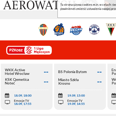
Ta strona używa cookies m.in. w celach: św
powinieneś zmienić ustawienia swojej prz
--
--
WKK Active
En
BS Polonia Bytom
Hotel Wrocław
Po
--
--
KSK Qemetica
We
Miasto Szkła
Noteć
Po
Krosno
Inowrocław
Op
18.09, 18:00
19.09, 15:00
Emocje TV
Emocje TV
18.09, 17:55
19.09, 14:55