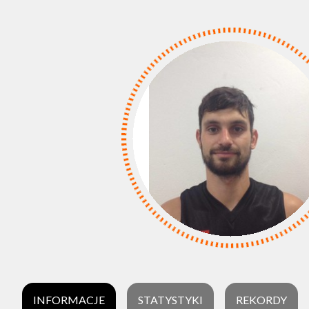
INFORMACJE
STATYSTYKI
REKORDY