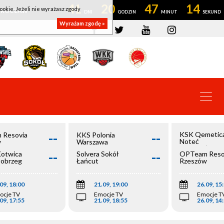
41
20
47
14
ookie. Jeżeli nie wyrażasz zgody
OWROCŁAW
Wyrażam zgodę »
--
--
KSK Qemetic
 Resovia
KKS Polonia
Noteć
w
Warszawa
Inowrocław
--
--
Kotwica
Solvera Sokół
OPTeam Reso
łobrzeg
Łańcut
Rzeszów
09, 18:00
21.09, 19:00
26.09, 15
ocje TV
Emocje TV
Emocje T
09, 17:55
21.09, 18:55
26.09, 14