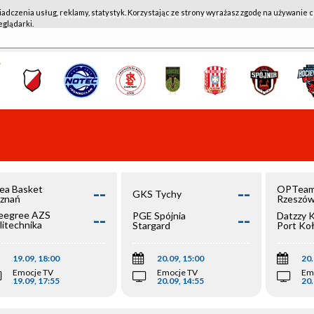
iadczenia usług, reklamy, statystyk. Korzystając ze strony wyrażasz zgodę na używanie c
WKK ACTIVE HOTEL WROCŁAW - KSK QEMETICA NOTEĆ IN
eglądarki.
--
--
ea Basket
OPTeam
GKS Tychy
znań
Rzeszó
--
--
egree AZS
PGE Spójnia
Datzzy 
litechnika
Stargard
Port Ko
olska
19.09, 18:00
20.09, 15:00
20.
Emocje TV
Emocje TV
Em
19.09, 17:55
20.09, 14:55
20.