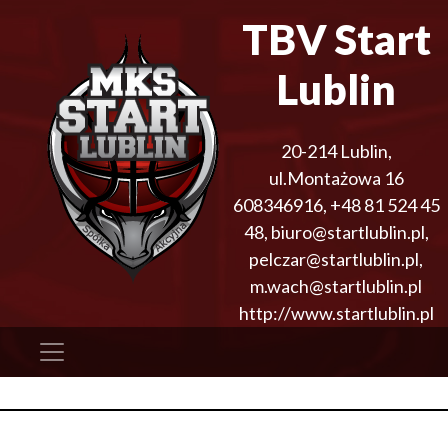
TBV Start
Lublin
20-214
Lublin
,
ul.Montażowa 16
608346916
,
+48 81 524 45
48
,
biuro@startlublin.pl,
pelczar@startlublin.pl,
m.wach@startlublin.pl
http://www.startlublin.pl