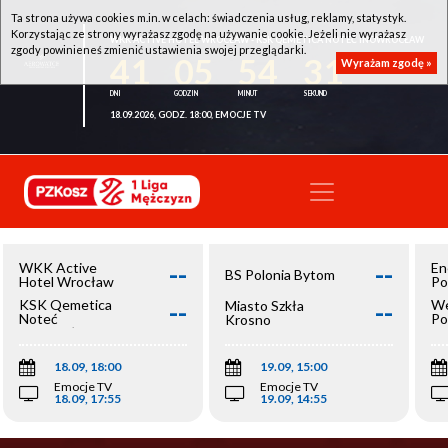
Ta strona używa cookies m.in. w celach: świadczenia usług, reklamy, statystyk.
Korzystając ze strony wyrażasz zgodę na używanie cookie. Jeżeli nie wyrażasz
WKK ACTIVE HOTEL WROCŁAW - KSK QEMETICA NOTEĆ INOWROCŁAW
zgody powinieneś zmienić ustawienia swojej przeglądarki.
41
05
54
31
Wyrażam zgodę »
18.09.2026, GODZ. 18:00, EMOCJE TV
--
--
WKK Active
En
BS Polonia Bytom
Hotel Wrocław
Po
--
--
KSK Qemetica
We
Miasto Szkła
Noteć
Po
Krosno
Inowrocław
Op
18.09, 18:00
19.09, 15:00
Emocje TV
Emocje TV
18.09, 17:55
19.09, 14:55