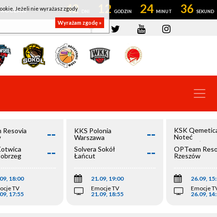
42
12
24
36
ookie. Jeżeli nie wyrażasz zgody
OWROCŁAW
Wyrażam zgodę »
--
--
KSK Qemetic
 Resovia
KKS Polonia
Noteć
w
Warszawa
Inowrocław
--
--
Kotwica
Solvera Sokół
OPTeam Reso
łobrzeg
Łańcut
Rzeszów
09, 18:00
21.09, 19:00
26.09, 15
ocje TV
Emocje TV
Emocje T
09, 17:55
21.09, 18:55
26.09, 14