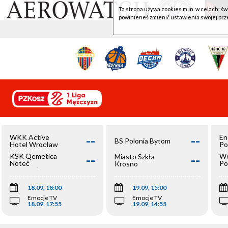
Ta strona używa cookies m.in. w celach: św
powinieneś zmienić ustawienia swojej prz
--
--
WKK Active
En
BS Polonia Bytom
Hotel Wrocław
Po
--
--
KSK Qemetica
We
Miasto Szkła
Noteć
Po
Krosno
Inowrocław
Op
18.09, 18:00
19.09, 15:00
Emocje TV
Emocje TV
18.09, 17:55
19.09, 14:55