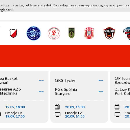
iadczenia usług, reklamy, statystyk. Korzystając ze strony wyrażasz zgodę na używanie c
WKK ACTIVE HOTEL WROCŁAW - KSK QEMETICA NOTEĆ IN
eglądarki.
--
--
ea Basket
OPTeam
GKS Tychy
znań
Rzeszó
--
--
egree AZS
PGE Spójnia
Datzzy 
litechnika
Stargard
Port Ko
olska
19.09, 18:00
20.09, 15:00
20.
Emocje TV
Emocje TV
Em
19.09, 17:55
20.09, 14:55
20.