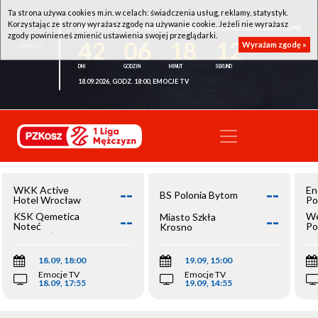
Ta strona używa cookies m.in. w celach: świadczenia usług, reklamy, statystyk.
Korzystając ze strony wyrażasz zgodę na używanie cookie. Jeżeli nie wyrażasz
WKK ACTIVE HOTEL WROCŁAW - KSK QEMETICA NOTEĆ INOWROCŁAW
zgody powinieneś zmienić ustawienia swojej przeglądarki.
42
06
18
12
Wyrażam zgodę »
18.09.2026, GODZ. 18:00, EMOCJE TV
--
--
WKK Active
En
BS Polonia Bytom
Hotel Wrocław
Po
--
--
KSK Qemetica
We
Miasto Szkła
Noteć
Po
Krosno
Inowrocław
Op
18.09, 18:00
19.09, 15:00
Emocje TV
Emocje TV
18.09, 17:55
19.09, 14:55