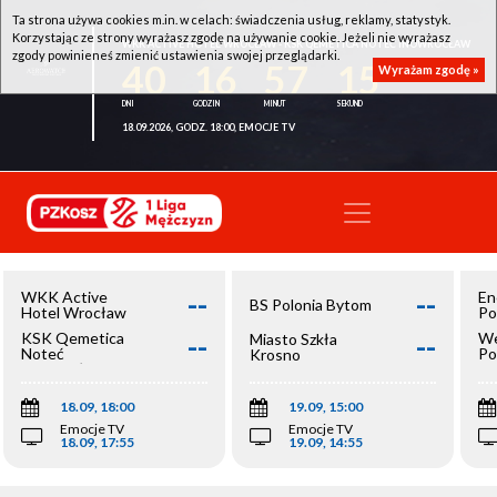
Ta strona używa cookies m.in. w celach: świadczenia usług, reklamy, statystyk.
Korzystając ze strony wyrażasz zgodę na używanie cookie. Jeżeli nie wyrażasz
WKK ACTIVE HOTEL WROCŁAW - KSK QEMETICA NOTEĆ INOWROCŁAW
zgody powinieneś zmienić ustawienia swojej przeglądarki.
40
16
57
15
Wyrażam zgodę »
18.09.2026, GODZ. 18:00, EMOCJE TV
--
--
WKK Active
En
BS Polonia Bytom
Hotel Wrocław
Po
--
--
KSK Qemetica
We
Miasto Szkła
Noteć
Po
Krosno
Inowrocław
Op
18.09, 18:00
19.09, 15:00
Emocje TV
Emocje TV
18.09, 17:55
19.09, 14:55