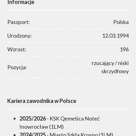
Informacje
Paszport:
Polska
Urodzony:
12.03.1994
Wzrost:
196
rzucający / niski
Pozycja:
skrzydłowy
Kariera zawodnika w Polsce
2025/2026
- KSK Qemetica Noteć
Inowrocław (1LM)
2024/2025
- Miasto Szkła Krosno (1LM)