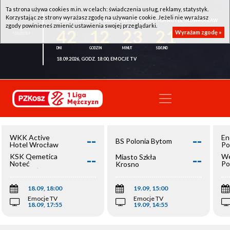
Ta strona używa cookies m.in. w celach: świadczenia usług, reklamy, statystyk.
Korzystając ze strony wyrażasz zgodę na używanie cookie. Jeżeli nie wyrażasz
WKK ACTIVE HOTEL WROCŁAW - KSK QEMETICA NOTEĆ INOWROCŁAW
zgody powinieneś zmienić ustawienia swojej przeglądarki.
42
12
23
21
Wyrażam zgodę »
18.09.2026, GODZ. 18:00, EMOCJE TV
--
--
WKK Active
En
BS Polonia Bytom
Hotel Wrocław
Po
--
--
KSK Qemetica
We
Miasto Szkła
Noteć
Po
Krosno
Inowrocław
Op
18.09, 18:00
19.09, 15:00
Emocje TV
Emocje TV
18.09, 17:55
19.09, 14:55