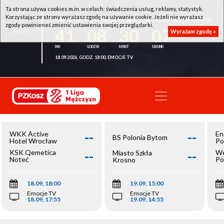
Ta strona używa cookies m.in. w celach: świadczenia usług, reklamy, statystyk.
Korzystając ze strony wyrażasz zgodę na używanie cookie. Jeżeli nie wyrażasz
WKK ACTIVE HOTEL WROCŁAW - KSK QEMETICA NOTEĆ INOWROCŁAW
zgody powinieneś zmienić ustawienia swojej przeglądarki.
41
08
30
07
Wyrażam zgodę »
18.09.2026, GODZ. 18:00, EMOCJE TV
--
--
WKK Active
En
BS Polonia Bytom
Hotel Wrocław
Po
--
--
KSK Qemetica
We
Miasto Szkła
Noteć
Po
Krosno
Inowrocław
Op
18.09, 18:00
19.09, 15:00
Emocje TV
Emocje TV
18.09, 17:55
19.09, 14:55