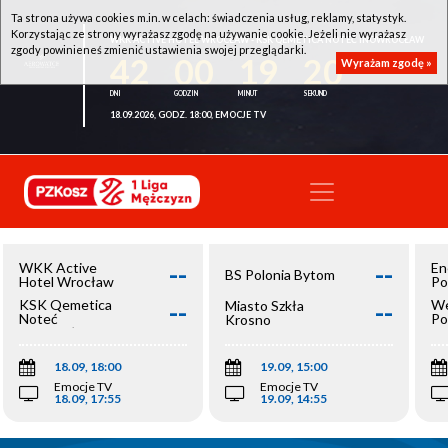
Ta strona używa cookies m.in. w celach: świadczenia usług, reklamy, statystyk.
Korzystając ze strony wyrażasz zgodę na używanie cookie. Jeżeli nie wyrażasz
WKK ACTIVE HOTEL WROCŁAW - KSK QEMETICA NOTEĆ INOWROCŁAW
zgody powinieneś zmienić ustawienia swojej przeglądarki.
42
00
19
20
Wyrażam zgodę »
18.09.2026, GODZ. 18:00, EMOCJE TV
--
--
WKK Active
En
BS Polonia Bytom
Hotel Wrocław
Po
--
--
KSK Qemetica
We
Miasto Szkła
Noteć
Po
Krosno
Inowrocław
Op
18.09, 18:00
19.09, 15:00
Emocje TV
Emocje TV
18.09, 17:55
19.09, 14:55