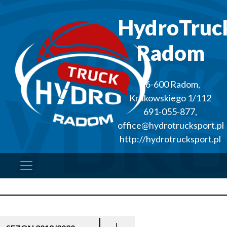
HydroTruc
Radom
26-600
Radom
,
Krukowskiego 1/112
691-055-877
,
office@hydrotrucksport.pl
http://hydrotrucksport.pl