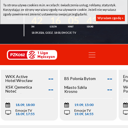
Ta strona używa cookies m.in. w celach: świadczenia usług, reklamy, statystyk.
Korzystając ze strony wyrażasz zgodę na używanie cookie. Jeżeli nie wyrażasz
WKK ACTIVE HOTEL WROCŁAW - KSK QEMETICA NOTEĆ INOWROCŁAW
zgody powinieneś zmienić ustawienia swojej przeglądarki.
42
16
05
43
Wyrażam zgodę »
18.09.2026, GODZ. 18:00, EMOCJE TV
--
--
WKK Active
En
BS Polonia Bytom
Hotel Wrocław
Po
--
--
KSK Qemetica
We
Miasto Szkła
Noteć
Po
Krosno
Inowrocław
Op
18.09, 18:00
19.09, 15:00
Emocje TV
Emocje TV
18.09, 17:55
19.09, 14:55