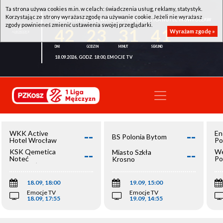
Ta strona używa cookies m.in. w celach: świadczenia usług, reklamy, statystyk.
Korzystając ze strony wyrażasz zgodę na używanie cookie. Jeżeli nie wyrażasz
WKK ACTIVE HOTEL WROCŁAW - KSK QEMETICA NOTEĆ INOWROCŁAW
zgody powinieneś zmienić ustawienia swojej przeglądarki.
42
23
31
41
Wyrażam zgodę »
18.09.2026, GODZ. 18:00, EMOCJE TV
--
--
WKK Active
En
BS Polonia Bytom
Hotel Wrocław
Po
--
--
KSK Qemetica
We
Miasto Szkła
Noteć
Po
Krosno
Inowrocław
Op
18.09, 18:00
19.09, 15:00
Emocje TV
Emocje TV
18.09, 17:55
19.09, 14:55