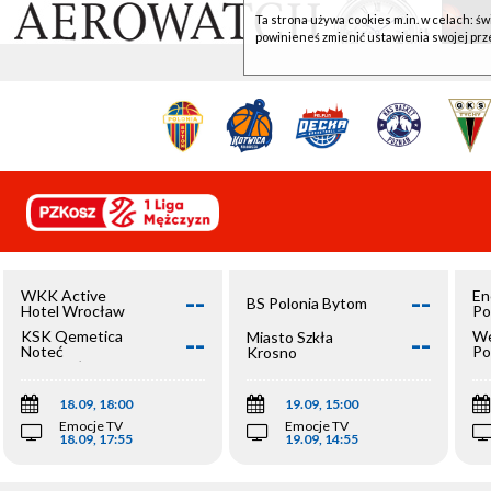
Ta strona używa cookies m.in. w celach: św
powinieneś zmienić ustawienia swojej prz
--
--
WKK Active
En
BS Polonia Bytom
Hotel Wrocław
Po
--
--
KSK Qemetica
We
Miasto Szkła
Noteć
Po
Krosno
Inowrocław
Op
18.09, 18:00
19.09, 15:00
Emocje TV
Emocje TV
18.09, 17:55
19.09, 14:55