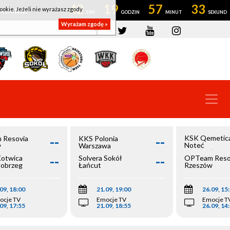
42
19
57
33
ookie. Jeżeli nie wyrażasz zgody
OWROCŁAW
Wyrażam zgodę »
--
--
KSK Qemetic
 Resovia
KKS Polonia
Noteć
w
Warszawa
Inowrocław
--
--
Kotwica
Solvera Sokół
OPTeam Reso
łobrzeg
Łańcut
Rzeszów
09, 18:00
21.09, 19:00
26.09, 15
ocje TV
Emocje TV
Emocje T
09, 17:55
21.09, 18:55
26.09, 14