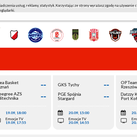
iadczenia usług, reklamy, statystyk. Korzystając ze strony wyrażasz zgodę na używanie c
WKK ACTIVE HOTEL WROCŁAW - KSK QEMETICA NOTEĆ IN
eglądarki.
--
--
ea Basket
OPTeam
GKS Tychy
znań
Rzeszó
--
--
egree AZS
PGE Spójnia
Datzzy 
litechnika
Stargard
Port Ko
olska
19.09, 18:00
20.09, 15:00
20.
Emocje TV
Emocje TV
Em
19.09, 17:55
20.09, 14:55
20.