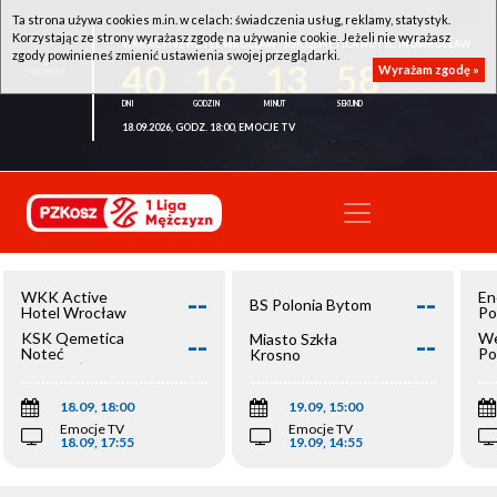
Ta strona używa cookies m.in. w celach: świadczenia usług, reklamy, statystyk.
Korzystając ze strony wyrażasz zgodę na używanie cookie. Jeżeli nie wyrażasz
WKK ACTIVE HOTEL WROCŁAW - KSK QEMETICA NOTEĆ INOWROCŁAW
zgody powinieneś zmienić ustawienia swojej przeglądarki.
40
16
13
57
Wyrażam zgodę »
18.09.2026, GODZ. 18:00, EMOCJE TV
--
--
WKK Active
En
BS Polonia Bytom
Hotel Wrocław
Po
--
--
KSK Qemetica
We
Miasto Szkła
Noteć
Po
Krosno
Inowrocław
Op
18.09, 18:00
19.09, 15:00
Emocje TV
Emocje TV
18.09, 17:55
19.09, 14:55