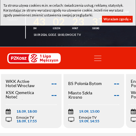
Ta strona używa cookies m.in. w celach: świadczenia usług, reklamy, statystyk.
Korzystając ze strony wyrażasz zgodę na używanie cookie. Jeżeli nie wyrażasz
WKK ACTIVE HOTEL WROCŁAW - KSK QEMETICA NOTEĆ INOWROCŁAW
zgody powinieneś zmienić ustawienia swojej przeglądarki.
43
02
23
37
Wyrażam zgodę »
18.09.2026, GODZ. 18:00, EMOCJE TV
--
--
WKK Active
En
BS Polonia Bytom
Hotel Wrocław
Po
--
--
KSK Qemetica
We
Miasto Szkła
Noteć
Po
Krosno
Inowrocław
Op
18.09, 18:00
19.09, 15:00
Emocje TV
Emocje TV
18.09, 17:55
19.09, 14:55