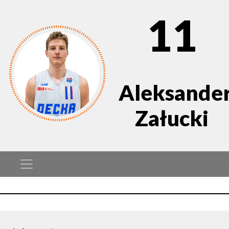
11
Aleksande
Załucki