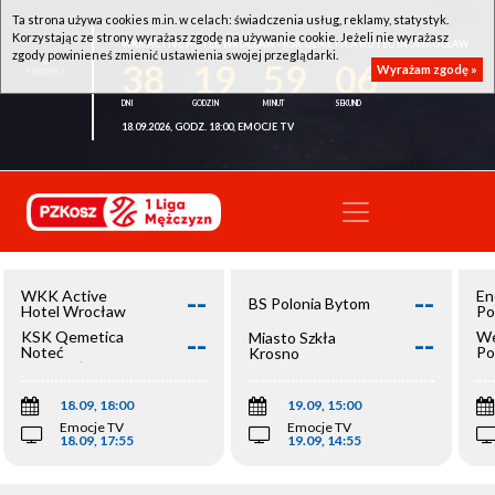
Ta strona używa cookies m.in. w celach: świadczenia usług, reklamy, statystyk.
Korzystając ze strony wyrażasz zgodę na używanie cookie. Jeżeli nie wyrażasz
WKK ACTIVE HOTEL WROCŁAW - KSK QEMETICA NOTEĆ INOWROCŁAW
zgody powinieneś zmienić ustawienia swojej przeglądarki.
38
19
59
06
Wyrażam zgodę »
18.09.2026, GODZ. 18:00, EMOCJE TV
--
--
WKK Active
En
BS Polonia Bytom
Hotel Wrocław
Po
--
--
KSK Qemetica
We
Miasto Szkła
Noteć
Po
Krosno
Inowrocław
Op
18.09, 18:00
19.09, 15:00
Emocje TV
Emocje TV
18.09, 17:55
19.09, 14:55