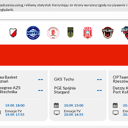
iadczenia usług, reklamy, statystyk. Korzystając ze strony wyrażasz zgodę na używanie c
WKK ACTIVE HOTEL WROCŁAW - KSK QEMETICA NOTEĆ IN
eglądarki.
--
--
ea Basket
OPTeam
GKS Tychy
znań
Rzeszó
--
--
egree AZS
PGE Spójnia
Datzzy 
litechnika
Stargard
Port Ko
olska
19.09, 18:00
20.09, 15:00
20.
Emocje TV
Emocje TV
Em
19.09, 17:55
20.09, 14:55
20.