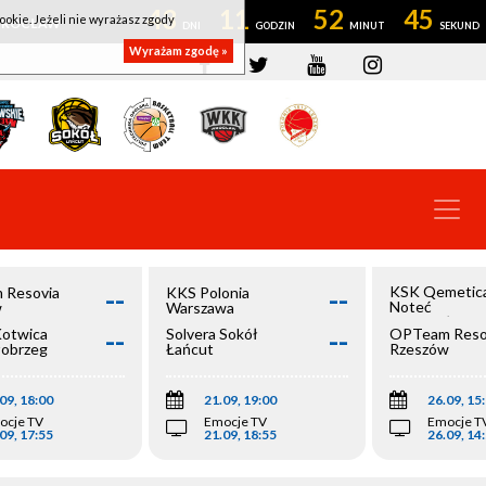
43
11
52
45
ookie. Jeżeli nie wyrażasz zgody
OWROCŁAW
Wyrażam zgodę »
--
--
KSK Qemetic
 Resovia
KKS Polonia
Noteć
w
Warszawa
Inowrocław
--
--
Kotwica
Solvera Sokół
OPTeam Reso
łobrzeg
Łańcut
Rzeszów
09, 18:00
21.09, 19:00
26.09, 15
ocje TV
Emocje TV
Emocje T
09, 17:55
21.09, 18:55
26.09, 14