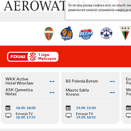
Ta strona używa cookies m.in. w celach: św
powinieneś zmienić ustawienia swojej prz
--
--
WKK Active
En
BS Polonia Bytom
Hotel Wrocław
Po
--
--
KSK Qemetica
We
Miasto Szkła
Noteć
Po
Krosno
Inowrocław
Op
18.09, 18:00
19.09, 15:00
Emocje TV
Emocje TV
18.09, 17:55
19.09, 14:55