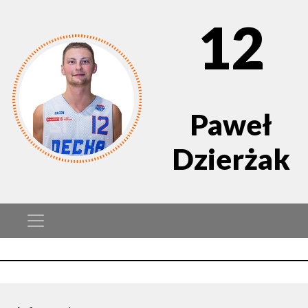
12
Paweł
Dzierżak