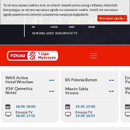
Ta strona używa cookies m.in. w celach: świadczenia usług, reklamy, statystyk.
Korzystając ze strony wyrażasz zgodę na używanie cookie. Jeżeli nie wyrażasz
WKK ACTIVE HOTEL WROCŁAW - KSK QEMETICA NOTEĆ INOWROCŁAW
zgody powinieneś zmienić ustawienia swojej przeglądarki.
41
02
02
48
Wyrażam zgodę »
18.09.2026, GODZ. 18:00, EMOCJE TV
--
--
WKK Active
En
BS Polonia Bytom
Hotel Wrocław
Po
--
--
KSK Qemetica
We
Miasto Szkła
Noteć
Po
Krosno
Inowrocław
Op
18.09, 18:00
19.09, 15:00
Emocje TV
Emocje TV
18.09, 17:55
19.09, 14:55