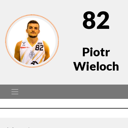
82
Piotr
Wieloch