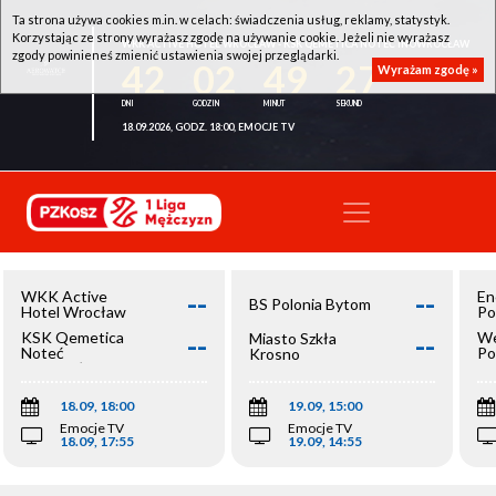
Ta strona używa cookies m.in. w celach: świadczenia usług, reklamy, statystyk.
Korzystając ze strony wyrażasz zgodę na używanie cookie. Jeżeli nie wyrażasz
WKK ACTIVE HOTEL WROCŁAW - KSK QEMETICA NOTEĆ INOWROCŁAW
zgody powinieneś zmienić ustawienia swojej przeglądarki.
42
02
49
27
Wyrażam zgodę »
18.09.2026, GODZ. 18:00, EMOCJE TV
--
--
WKK Active
En
BS Polonia Bytom
Hotel Wrocław
Po
--
--
KSK Qemetica
We
Miasto Szkła
Noteć
Po
Krosno
Inowrocław
Op
18.09, 18:00
19.09, 15:00
Emocje TV
Emocje TV
18.09, 17:55
19.09, 14:55