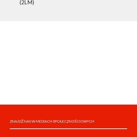
(2LM)
ZNAJDŹ NAS W MEDIACH SPOŁECZNOŚCIOWYCH