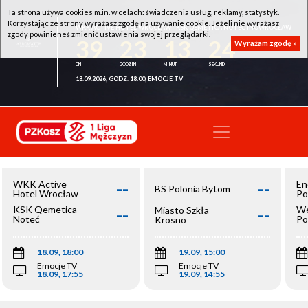
Ta strona używa cookies m.in. w celach: świadczenia usług, reklamy, statystyk.
Korzystając ze strony wyrażasz zgodę na używanie cookie. Jeżeli nie wyrażasz
WKK ACTIVE HOTEL WROCŁAW - KSK QEMETICA NOTEĆ INOWROCŁAW
zgody powinieneś zmienić ustawienia swojej przeglądarki.
39
23
13
24
Wyrażam zgodę »
18.09.2026, GODZ. 18:00, EMOCJE TV
--
--
WKK Active
En
BS Polonia Bytom
Hotel Wrocław
Po
--
--
KSK Qemetica
We
Miasto Szkła
Noteć
Po
Krosno
Inowrocław
Op
18.09, 18:00
19.09, 15:00
Emocje TV
Emocje TV
18.09, 17:55
19.09, 14:55