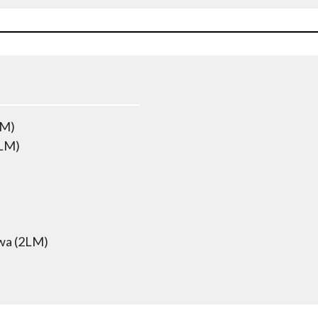
LM)
3LM)
wa (2LM)