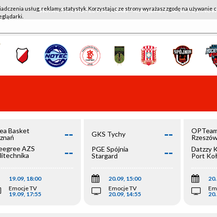
iadczenia usług, reklamy, statystyk. Korzystając ze strony wyrażasz zgodę na używanie c
WKK ACTIVE HOTEL WROCŁAW - KSK QEMETICA NOTEĆ IN
eglądarki.
--
--
ea Basket
OPTeam
GKS Tychy
znań
Rzeszó
--
--
egree AZS
PGE Spójnia
Datzzy 
litechnika
Stargard
Port Ko
olska
19.09, 18:00
20.09, 15:00
20.
Emocje TV
Emocje TV
Em
19.09, 17:55
20.09, 14:55
20.