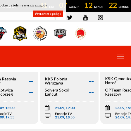
41
07
12
21
ookie. Jeżeli nie wyrażasz zgody
OWROCŁAW
Wyrażam zgodę »
--
--
KSK Qemetic
 Resovia
KKS Polonia
Noteć
w
Warszawa
Inowrocław
--
--
Kotwica
Solvera Sokół
OPTeam Reso
łobrzeg
Łańcut
Rzeszów
09, 18:00
21.09, 19:00
26.09, 15
ocje TV
Emocje TV
Emocje T
09, 17:55
21.09, 18:55
26.09, 14