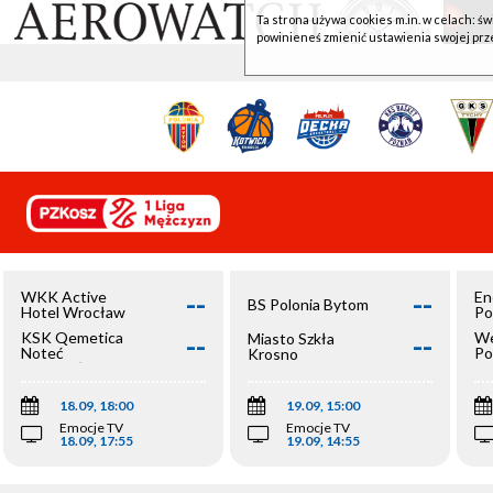
Ta strona używa cookies m.in. w celach: św
powinieneś zmienić ustawienia swojej prz
--
--
WKK Active
En
BS Polonia Bytom
Hotel Wrocław
Po
--
--
KSK Qemetica
We
Miasto Szkła
Noteć
Po
Krosno
Inowrocław
Op
18.09, 18:00
19.09, 15:00
Emocje TV
Emocje TV
18.09, 17:55
19.09, 14:55