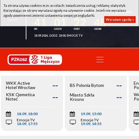
Ta strona używa cookies m.in. w celach: świadczenia usług, reklamy, statystyk.
Korzystając ze strony wyrażasz zgodę na używanie cookie. Jeżeli nie wyrażasz
WKK ACTIVE HOTEL WROCŁAW - KSK QEMETICA NOTEĆ INOWROCŁAW
zgody powinieneś zmienić ustawienia swojej przeglądarki.
41
01
22
47
Wyrażam zgodę »
18.09.2026, GODZ. 18:00, EMOCJE TV
--
--
WKK Active
En
BS Polonia Bytom
Hotel Wrocław
Po
--
--
KSK Qemetica
We
Miasto Szkła
Noteć
Po
Krosno
Inowrocław
Op
18.09, 18:00
19.09, 15:00
Emocje TV
Emocje TV
18.09, 17:55
19.09, 14:55