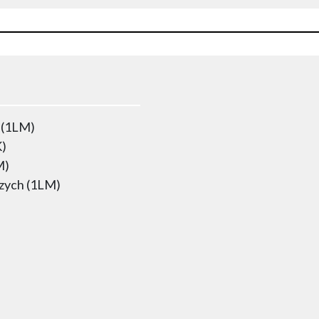
 (1LM)
K)
M)
rzych (1LM)