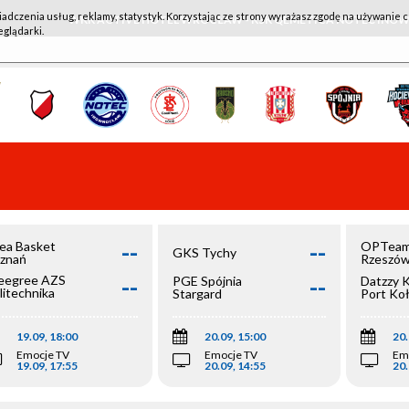
iadczenia usług, reklamy, statystyk. Korzystając ze strony wyrażasz zgodę na używanie c
WKK ACTIVE HOTEL WROCŁAW - KSK QEMETICA NOTEĆ IN
eglądarki.
--
--
ea Basket
OPTeam
GKS Tychy
znań
Rzeszó
--
--
egree AZS
PGE Spójnia
Datzzy 
litechnika
Stargard
Port Ko
olska
19.09, 18:00
20.09, 15:00
20.
Emocje TV
Emocje TV
Em
19.09, 17:55
20.09, 14:55
20.