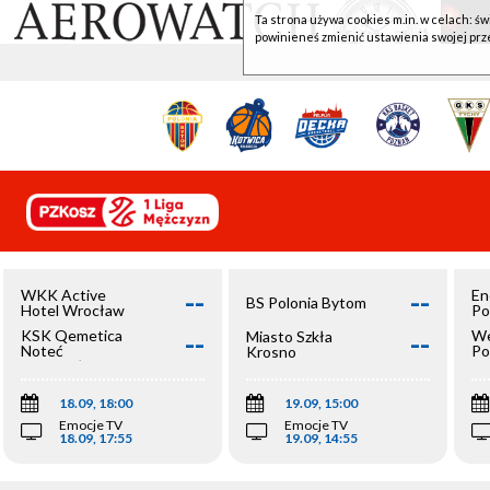
Ta strona używa cookies m.in. w celach: św
powinieneś zmienić ustawienia swojej prz
--
--
WKK Active
En
BS Polonia Bytom
Hotel Wrocław
Po
--
--
KSK Qemetica
We
Miasto Szkła
Noteć
Po
Krosno
Inowrocław
Op
18.09, 18:00
19.09, 15:00
Emocje TV
Emocje TV
18.09, 17:55
19.09, 14:55