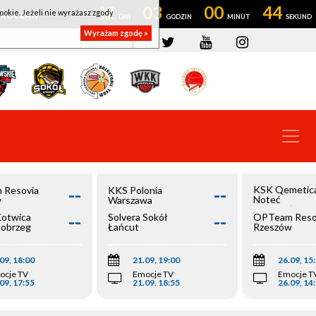
42
03
00
44
ookie. Jeżeli nie wyrażasz zgody
OWROCŁAW
Wyrażam zgodę »
--
--
KSK Qemetic
 Resovia
KKS Polonia
Noteć
w
Warszawa
Inowrocław
--
--
Kotwica
Solvera Sokół
OPTeam Reso
łobrzeg
Łańcut
Rzeszów
09, 18:00
21.09, 19:00
26.09, 15
ocje TV
Emocje TV
Emocje T
09, 17:55
21.09, 18:55
26.09, 14