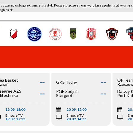
iadczenia usług, reklamy, statystyk. Korzystając ze strony wyrażasz zgodę na używanie c
WKK ACTIVE HOTEL WROCŁAW - KSK QEMETICA NOTEĆ IN
eglądarki.
--
--
ea Basket
OPTeam
GKS Tychy
znań
Rzeszó
--
--
egree AZS
PGE Spójnia
Datzzy 
litechnika
Stargard
Port Ko
olska
19.09, 18:00
20.09, 15:00
20.
Emocje TV
Emocje TV
Em
19.09, 17:55
20.09, 14:55
20.