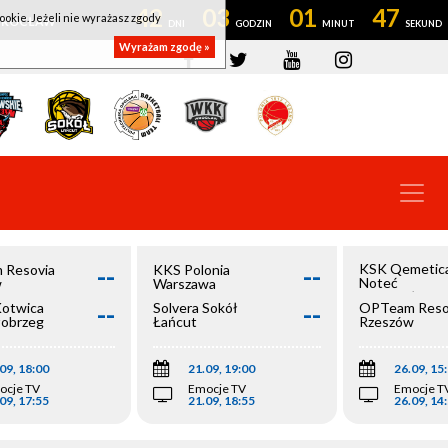
42
03
01
47
ookie. Jeżeli nie wyrażasz zgody
OWROCŁAW
Wyrażam zgodę »
--
--
KSK Qemetic
 Resovia
KKS Polonia
Noteć
w
Warszawa
Inowrocław
--
--
Kotwica
Solvera Sokół
OPTeam Reso
łobrzeg
Łańcut
Rzeszów
09, 18:00
21.09, 19:00
26.09, 15
ocje TV
Emocje TV
Emocje T
09, 17:55
21.09, 18:55
26.09, 14