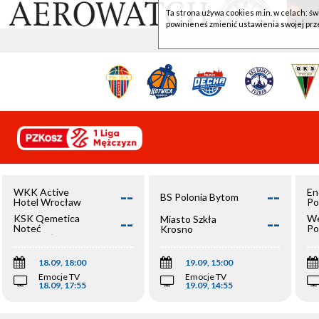
Ta strona używa cookies m.in. w celach: św
powinieneś zmienić ustawienia swojej prz
--
--
WKK Active
En
BS Polonia Bytom
Hotel Wrocław
Po
--
--
KSK Qemetica
We
Miasto Szkła
Noteć
Po
Krosno
Inowrocław
Op
18.09, 18:00
19.09, 15:00
Emocje TV
Emocje TV
18.09, 17:55
19.09, 14:55