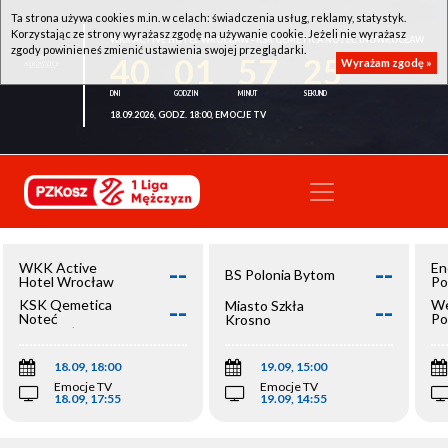
Ta strona używa cookies m.in. w celach: świadczenia usług, reklamy, statystyk.
Korzystając ze strony wyrażasz zgodę na używanie cookie. Jeżeli nie wyrażasz
WKK ACTIVE HOTEL WROCŁAW - KSK QEMETICA NOTEĆ INOWROCŁAW
zgody powinieneś zmienić ustawienia swojej przeglądarki.
40
01
57
25
Wyrażam zgodę »
18.09.2026, GODZ. 18:00, EMOCJE TV
--
--
WKK Active
En
BS Polonia Bytom
Hotel Wrocław
Po
--
--
KSK Qemetica
We
Miasto Szkła
Noteć
Po
Krosno
Inowrocław
Op
18.09, 18:00
19.09, 15:00
Emocje TV
Emocje TV
18.09, 17:55
19.09, 14:55