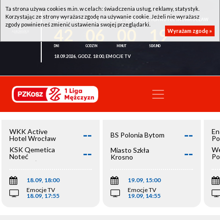
Ta strona używa cookies m.in. w celach: świadczenia usług, reklamy, statystyk.
Korzystając ze strony wyrażasz zgodę na używanie cookie. Jeżeli nie wyrażasz
WKK ACTIVE HOTEL WROCŁAW - KSK QEMETICA NOTEĆ INOWROCŁAW
zgody powinieneś zmienić ustawienia swojej przeglądarki.
42
06
00
19
Wyrażam zgodę »
18.09.2026, GODZ. 18:00, EMOCJE TV
--
--
WKK Active
En
BS Polonia Bytom
Hotel Wrocław
Po
--
--
KSK Qemetica
We
Miasto Szkła
Noteć
Po
Krosno
Inowrocław
Op
18.09, 18:00
19.09, 15:00
Emocje TV
Emocje TV
18.09, 17:55
19.09, 14:55