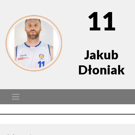
11
Jakub
Dłoniak