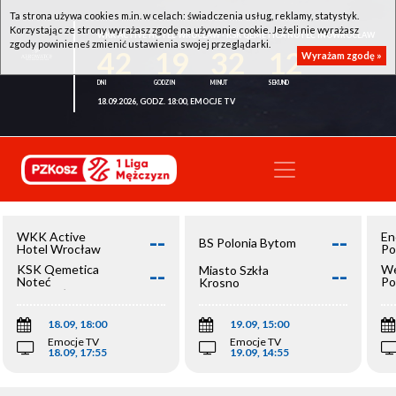
Ta strona używa cookies m.in. w celach: świadczenia usług, reklamy, statystyk.
Korzystając ze strony wyrażasz zgodę na używanie cookie. Jeżeli nie wyrażasz
WKK ACTIVE HOTEL WROCŁAW - KSK QEMETICA NOTEĆ INOWROCŁAW
zgody powinieneś zmienić ustawienia swojej przeglądarki.
42
19
32
12
Wyrażam zgodę »
18.09.2026, GODZ. 18:00, EMOCJE TV
--
--
WKK Active
En
BS Polonia Bytom
Hotel Wrocław
Po
--
--
KSK Qemetica
We
Miasto Szkła
Noteć
Po
Krosno
Inowrocław
Op
18.09, 18:00
19.09, 15:00
Emocje TV
Emocje TV
18.09, 17:55
19.09, 14:55