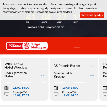
Ta strona używa cookies m.in. w celach: świadczenia usług, reklamy, statystyk.
Korzystając ze strony wyrażasz zgodę na używanie cookie. Jeżeli nie wyrażasz
WKK ACTIVE HOTEL WROCŁAW - KSK QEMETICA NOTEĆ INOWROCŁAW
zgody powinieneś zmienić ustawienia swojej przeglądarki.
41
04
27
10
Wyrażam zgodę »
18.09.2026, GODZ. 18:00, EMOCJE TV
--
--
WKK Active
En
BS Polonia Bytom
Hotel Wrocław
Po
--
--
KSK Qemetica
We
Miasto Szkła
Noteć
Po
Krosno
Inowrocław
Op
18.09, 18:00
19.09, 15:00
Emocje TV
Emocje TV
18.09, 17:55
19.09, 14:55