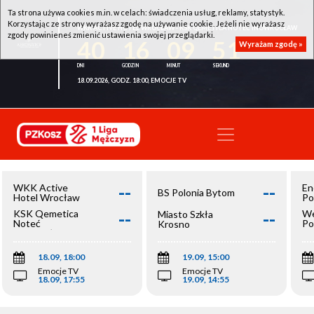
Ta strona używa cookies m.in. w celach: świadczenia usług, reklamy, statystyk.
Korzystając ze strony wyrażasz zgodę na używanie cookie. Jeżeli nie wyrażasz
WKK ACTIVE HOTEL WROCŁAW - KSK QEMETICA NOTEĆ INOWROCŁAW
zgody powinieneś zmienić ustawienia swojej przeglądarki.
40
16
09
50
Wyrażam zgodę »
18.09.2026, GODZ. 18:00, EMOCJE TV
--
--
WKK Active
En
BS Polonia Bytom
Hotel Wrocław
Po
--
--
KSK Qemetica
We
Miasto Szkła
Noteć
Po
Krosno
Inowrocław
Op
18.09, 18:00
19.09, 15:00
Emocje TV
Emocje TV
18.09, 17:55
19.09, 14:55