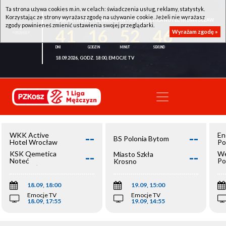
Ta strona używa cookies m.in. w celach: świadczenia usług, reklamy, statystyk.
Korzystając ze strony wyrażasz zgodę na używanie cookie. Jeżeli nie wyrażasz
WKK ACTIVE HOTEL WROCŁAW - KSK QEMETICA NOTEĆ INOWROCŁAW
zgody powinieneś zmienić ustawienia swojej przeglądarki.
41
16
52
46
Wyrażam zgodę »
18.09.2026, GODZ. 18:00, EMOCJE TV
--
--
WKK Active
En
BS Polonia Bytom
Hotel Wrocław
Po
--
--
KSK Qemetica
We
Miasto Szkła
Noteć
Po
Krosno
Inowrocław
Op
18.09, 18:00
19.09, 15:00
Emocje TV
Emocje TV
18.09, 17:55
19.09, 14:55