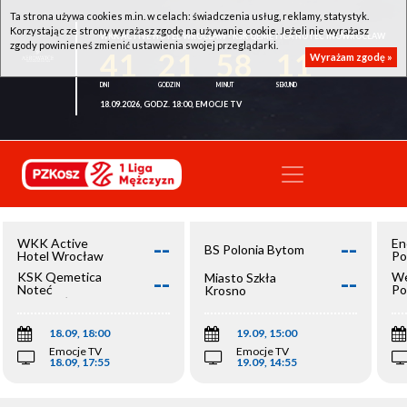
Ta strona używa cookies m.in. w celach: świadczenia usług, reklamy, statystyk.
Korzystając ze strony wyrażasz zgodę na używanie cookie. Jeżeli nie wyrażasz
WKK ACTIVE HOTEL WROCŁAW - KSK QEMETICA NOTEĆ INOWROCŁAW
zgody powinieneś zmienić ustawienia swojej przeglądarki.
41
21
58
11
Wyrażam zgodę »
18.09.2026, GODZ. 18:00, EMOCJE TV
--
--
WKK Active
En
BS Polonia Bytom
Hotel Wrocław
Po
--
--
KSK Qemetica
We
Miasto Szkła
Noteć
Po
Krosno
Inowrocław
Op
18.09, 18:00
19.09, 15:00
Emocje TV
Emocje TV
18.09, 17:55
19.09, 14:55