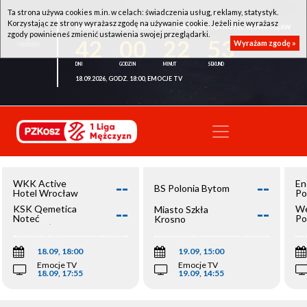
Ta strona używa cookies m.in. w celach: świadczenia usług, reklamy, statystyk.
Korzystając ze strony wyrażasz zgodę na używanie cookie. Jeżeli nie wyrażasz
WKK ACTIVE HOTEL WROCŁAW - KSK QEMETICA NOTEĆ INOWROCŁAW
zgody powinieneś zmienić ustawienia swojej przeglądarki.
42
00
22
52
Wyrażam zgodę »
18.09.2026, GODZ. 18:00, EMOCJE TV
--
--
WKK Active
En
BS Polonia Bytom
Hotel Wrocław
Po
--
--
KSK Qemetica
We
Miasto Szkła
Noteć
Po
Krosno
Inowrocław
Op
18.09, 18:00
19.09, 15:00
Emocje TV
Emocje TV
18.09, 17:55
19.09, 14:55