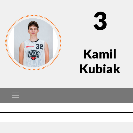
3
Kamil
Kubiak