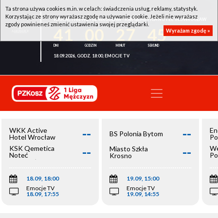
Ta strona używa cookies m.in. w celach: świadczenia usług, reklamy, statystyk.
Korzystając ze strony wyrażasz zgodę na używanie cookie. Jeżeli nie wyrażasz
WKK ACTIVE HOTEL WROCŁAW - KSK QEMETICA NOTEĆ INOWROCŁAW
zgody powinieneś zmienić ustawienia swojej przeglądarki.
41
00
27
45
Wyrażam zgodę »
18.09.2026, GODZ. 18:00, EMOCJE TV
--
--
WKK Active
En
BS Polonia Bytom
Hotel Wrocław
Po
--
--
KSK Qemetica
We
Miasto Szkła
Noteć
Po
Krosno
Inowrocław
Op
18.09, 18:00
19.09, 15:00
Emocje TV
Emocje TV
18.09, 17:55
19.09, 14:55