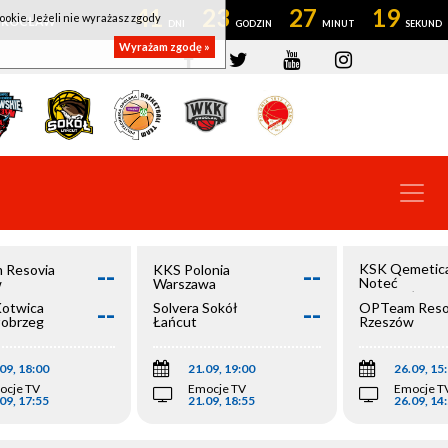
41
23
27
19
ookie. Jeżeli nie wyrażasz zgody
OWROCŁAW
Wyrażam zgodę »
--
--
KSK Qemetic
 Resovia
KKS Polonia
Noteć
w
Warszawa
Inowrocław
--
--
Kotwica
Solvera Sokół
OPTeam Reso
łobrzeg
Łańcut
Rzeszów
09, 18:00
21.09, 19:00
26.09, 15
ocje TV
Emocje TV
Emocje T
09, 17:55
21.09, 18:55
26.09, 14