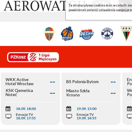
Ta strona używa cookies m.in. w celach: św
powinieneś zmienić ustawienia swojej prz
--
--
WKK Active
En
BS Polonia Bytom
Hotel Wrocław
Po
--
--
KSK Qemetica
We
Miasto Szkła
Noteć
Po
Krosno
Inowrocław
Op
18.09, 18:00
19.09, 15:00
Emocje TV
Emocje TV
18.09, 17:55
19.09, 14:55