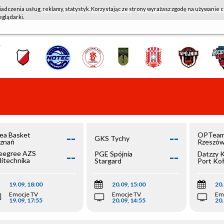
iadczenia usług, reklamy, statystyk. Korzystając ze strony wyrażasz zgodę na używanie c
WKK ACTIVE HOTEL WROCŁAW - KSK QEMETICA NOTEĆ IN
eglądarki.
--
--
ea Basket
OPTeam
GKS Tychy
znań
Rzeszó
--
--
egree AZS
PGE Spójnia
Datzzy 
litechnika
Stargard
Port Ko
olska
19.09, 18:00
20.09, 15:00
20.
Emocje TV
Emocje TV
Em
19.09, 17:55
20.09, 14:55
20.