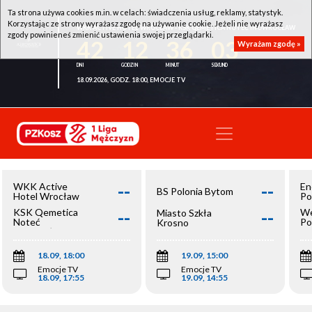
Ta strona używa cookies m.in. w celach: świadczenia usług, reklamy, statystyk.
Korzystając ze strony wyrażasz zgodę na używanie cookie. Jeżeli nie wyrażasz
WKK ACTIVE HOTEL WROCŁAW - KSK QEMETICA NOTEĆ INOWROCŁAW
zgody powinieneś zmienić ustawienia swojej przeglądarki.
42
12
36
03
Wyrażam zgodę »
18.09.2026, GODZ. 18:00, EMOCJE TV
--
--
WKK Active
En
BS Polonia Bytom
Hotel Wrocław
Po
--
--
KSK Qemetica
We
Miasto Szkła
Noteć
Po
Krosno
Inowrocław
Op
18.09, 18:00
19.09, 15:00
Emocje TV
Emocje TV
18.09, 17:55
19.09, 14:55