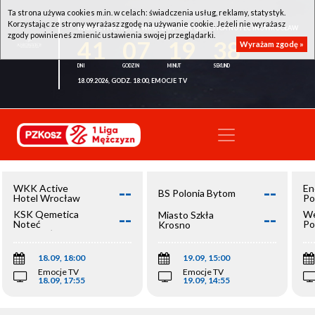
Ta strona używa cookies m.in. w celach: świadczenia usług, reklamy, statystyk.
Korzystając ze strony wyrażasz zgodę na używanie cookie. Jeżeli nie wyrażasz
WKK ACTIVE HOTEL WROCŁAW - KSK QEMETICA NOTEĆ INOWROCŁAW
zgody powinieneś zmienić ustawienia swojej przeglądarki.
41
07
19
38
Wyrażam zgodę »
18.09.2026, GODZ. 18:00, EMOCJE TV
--
--
WKK Active
En
BS Polonia Bytom
Hotel Wrocław
Po
--
--
KSK Qemetica
We
Miasto Szkła
Noteć
Po
Krosno
Inowrocław
Op
18.09, 18:00
19.09, 15:00
Emocje TV
Emocje TV
18.09, 17:55
19.09, 14:55