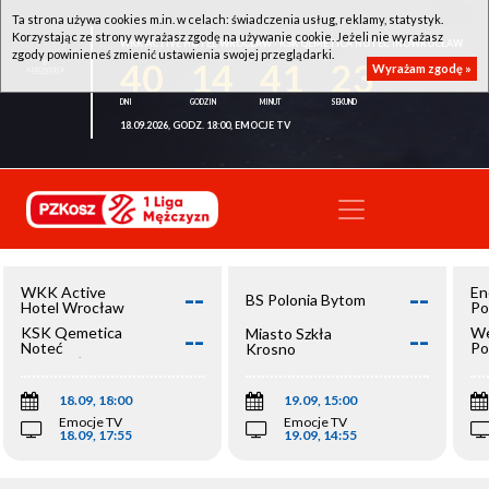
Ta strona używa cookies m.in. w celach: świadczenia usług, reklamy, statystyk.
Korzystając ze strony wyrażasz zgodę na używanie cookie. Jeżeli nie wyrażasz
WKK ACTIVE HOTEL WROCŁAW - KSK QEMETICA NOTEĆ INOWROCŁAW
zgody powinieneś zmienić ustawienia swojej przeglądarki.
40
14
41
23
Wyrażam zgodę »
18.09.2026, GODZ. 18:00, EMOCJE TV
--
--
WKK Active
En
BS Polonia Bytom
Hotel Wrocław
Po
--
--
KSK Qemetica
We
Miasto Szkła
Noteć
Po
Krosno
Inowrocław
Op
18.09, 18:00
19.09, 15:00
Emocje TV
Emocje TV
18.09, 17:55
19.09, 14:55