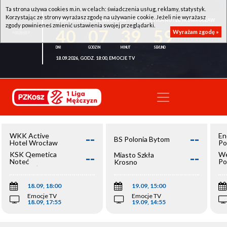
Ta strona używa cookies m.in. w celach: świadczenia usług, reklamy, statystyk.
Korzystając ze strony wyrażasz zgodę na używanie cookie. Jeżeli nie wyrażasz
WKK ACTIVE HOTEL WROCŁAW - KSK QEMETICA NOTEĆ INOWROCŁAW
zgody powinieneś zmienić ustawienia swojej przeglądarki.
40
07
39
59
Wyrażam zgodę »
18.09.2026, GODZ. 18:00, EMOCJE TV
--
--
WKK Active
En
BS Polonia Bytom
Hotel Wrocław
Po
--
--
KSK Qemetica
We
Miasto Szkła
Noteć
Po
Krosno
Inowrocław
Op
18.09, 18:00
19.09, 15:00
Emocje TV
Emocje TV
18.09, 17:55
19.09, 14:55