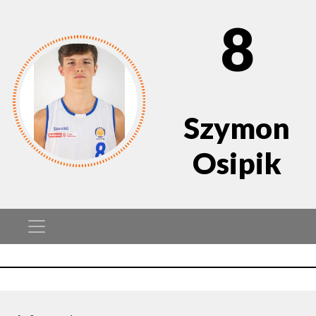
8
Szymon
Osipik