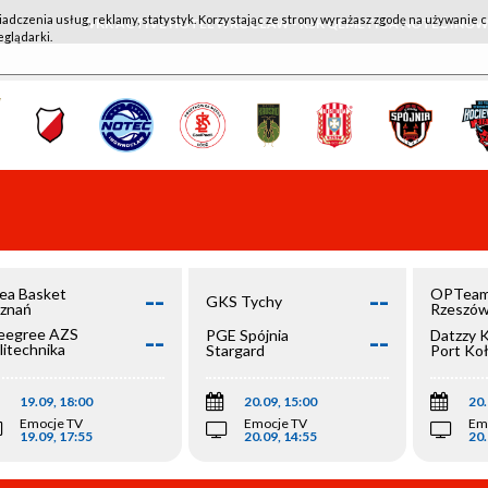
iadczenia usług, reklamy, statystyk. Korzystając ze strony wyrażasz zgodę na używanie c
WKK ACTIVE HOTEL WROCŁAW - KSK QEMETICA NOTEĆ IN
eglądarki.
--
--
ea Basket
OPTeam
GKS Tychy
znań
Rzeszó
--
--
egree AZS
PGE Spójnia
Datzzy 
litechnika
Stargard
Port Ko
olska
19.09, 18:00
20.09, 15:00
20.
Emocje TV
Emocje TV
Em
19.09, 17:55
20.09, 14:55
20.