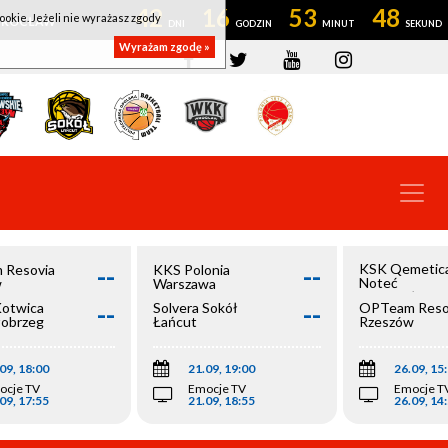
42
16
53
47
ookie. Jeżeli nie wyrażasz zgody
OWROCŁAW
Wyrażam zgodę »
--
--
KSK Qemetic
 Resovia
KKS Polonia
Noteć
w
Warszawa
Inowrocław
--
--
Kotwica
Solvera Sokół
OPTeam Reso
łobrzeg
Łańcut
Rzeszów
09, 18:00
21.09, 19:00
26.09, 15
ocje TV
Emocje TV
Emocje T
09, 17:55
21.09, 18:55
26.09, 14