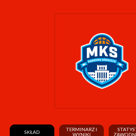
TERMINARZ I
STATYS
SKŁAD
WYNIKI
ZAWODN