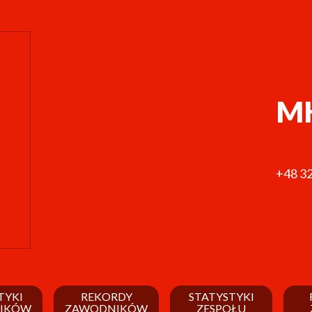
MK
+48 32
TYKI
REKORDY
STATYSTYKI
IKÓW
ZAWODNIKÓW
ZESPOŁU