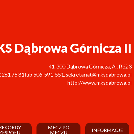
S Dąbrowa Górnicza II
41-300
Dąbrowa Górnicza
,
Al. Róż 3
 261 76 81 lub 506-591-551
,
sekretariat@mksdabrowa.pl
http://www.mksdabrowa.pl
REKORDY
MECZ PO
INFORMACJE
ZESPOŁU
MECZU