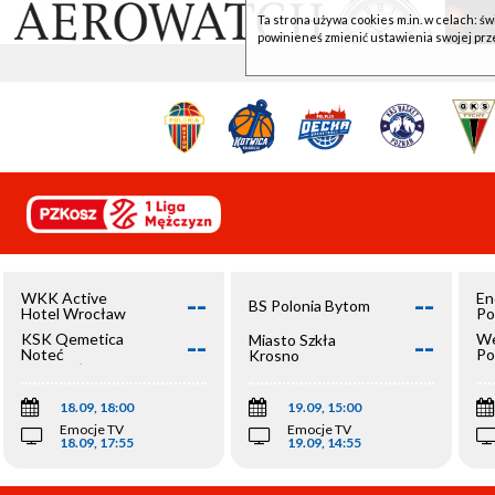
Ta strona używa cookies m.in. w celach: św
powinieneś zmienić ustawienia swojej prz
--
--
WKK Active
En
BS Polonia Bytom
Hotel Wrocław
Po
--
--
KSK Qemetica
We
Miasto Szkła
Noteć
Po
Krosno
Inowrocław
Op
18.09, 18:00
19.09, 15:00
Emocje TV
Emocje TV
18.09, 17:55
19.09, 14:55