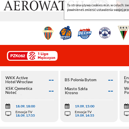
Ta strona używa cookies m.in. w celach: św
powinieneś zmienić ustawienia swojej prz
--
--
WKK Active
En
BS Polonia Bytom
Hotel Wrocław
Po
--
--
KSK Qemetica
We
Miasto Szkła
Noteć
Po
Krosno
Inowrocław
Op
18.09, 18:00
19.09, 15:00
Emocje TV
Emocje TV
18.09, 17:55
19.09, 14:55