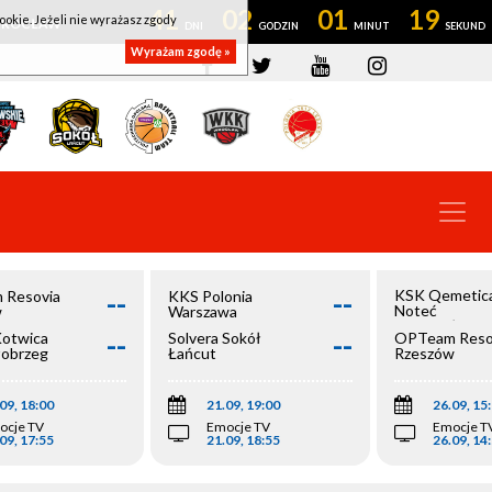
41
02
01
19
ookie. Jeżeli nie wyrażasz zgody
OWROCŁAW
Wyrażam zgodę »
--
--
KSK Qemetic
 Resovia
KKS Polonia
Noteć
w
Warszawa
Inowrocław
--
--
Kotwica
Solvera Sokół
OPTeam Reso
łobrzeg
Łańcut
Rzeszów
09, 18:00
21.09, 19:00
26.09, 15
ocje TV
Emocje TV
Emocje T
09, 17:55
21.09, 18:55
26.09, 14