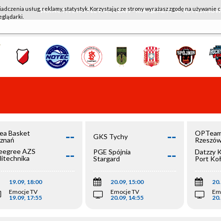
iadczenia usług, reklamy, statystyk. Korzystając ze strony wyrażasz zgodę na używanie c
WKK ACTIVE HOTEL WROCŁAW - KSK QEMETICA NOTEĆ IN
eglądarki.
--
--
ea Basket
OPTeam
GKS Tychy
znań
Rzeszó
--
--
egree AZS
PGE Spójnia
Datzzy 
litechnika
Stargard
Port Ko
olska
19.09, 18:00
20.09, 15:00
20.
Emocje TV
Emocje TV
Em
19.09, 17:55
20.09, 14:55
20.